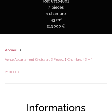
Réf. 87104801
3 pièces
1 chambre
43 m²
213 000 €
Accueil
Vente Appartement Gruissan, 3 Pièces, 1 Chambre, 43 M²,
213 000 €
Informations