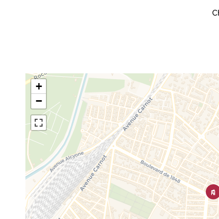
C
+
−