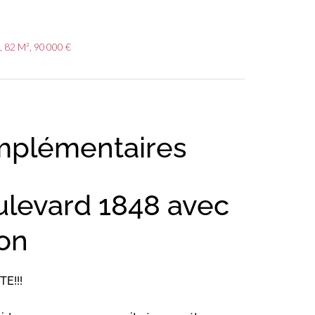
 82 M², 90 000 €
mplémentaires
levard 1848 avec
on
E!!!