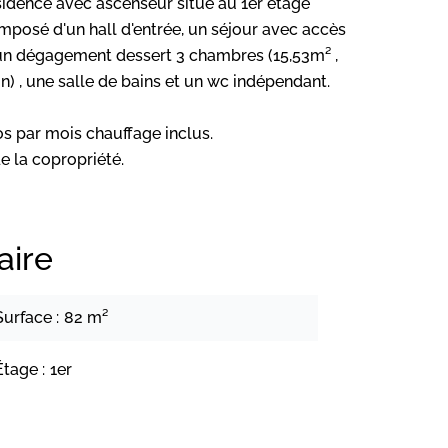
dence avec ascenseur situé au 1er étage
mposé d'un hall d'entrée, un séjour avec accès
 un dégagement dessert 3 chambres (15,53m² ,
) , une salle de bains et un wc indépendant.
s par mois chauffage inclus.
e la copropriété.
ire
Surface
82 m²
Étage
1er