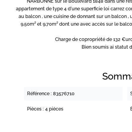
NARBONNE sur le Boulevard 1848 dans une rési
appartement de type 4 d'une superficie loi carrez co
au balcon , une cuisine de donnant sur un balcon ,
9,50m² et 9,70m² dont une avec accès sur le balcon
Charge de copropriété de 132 €uro
Bien soumis ai statut d
Somma
Référence
83576710
Pièces
4 pièces