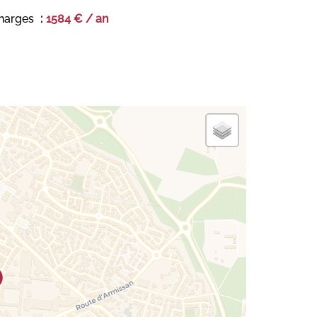
harges
1584 € / an