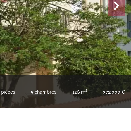
 pièces
5 chambres
126 m²
372 000 €