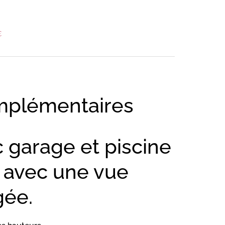
€
mplémentaires
c garage et piscine
s avec une vue
ée.