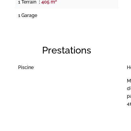
1 Terrain
405 m²
1 Garage
Prestations
Piscine
H
M
d
pa
4