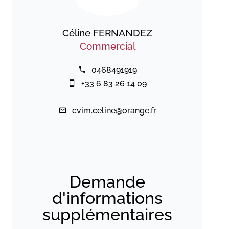
Céline FERNANDEZ
Commercial
0468491919
+33 6 83 26 14 09
cvim.celine@orange.fr
Demande
d'informations
supplémentaires