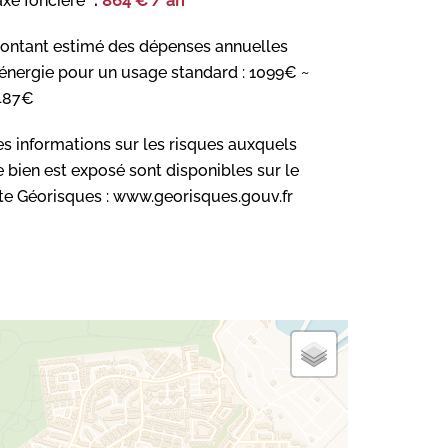
axe foncière
864 € / an
ontant estimé des dépenses annuelles
'énergie pour un usage standard : 1099€ ~
487€
es informations sur les risques auxquels
e bien est exposé sont disponibles sur le
ite Géorisques : www.georisques.gouv.fr