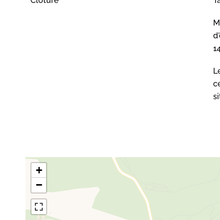
Clôture
T
M
d
1
L
c
s
+
−