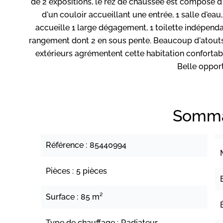
de 2 expositions, le rez de chaussée est composé d'
d'un couloir accueillant une entrée, 1 salle d'eau
accueille 1 large dégagement, 1 toilette indépend
rangement dont 2 en sous pente. Beaucoup d'atouts 
extérieurs agrémentent cette habitation confortab
Belle opport
Somma
Référence
85440994
Pièces
5 pièces
Surface
85 m²
Type de chauffage
Radiateur