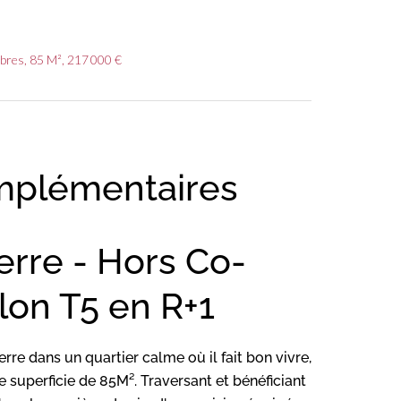
mbres, 85 M², 217 000 €
mplémentaires
erre - Hors Co-
llon T5 en R+1
rre dans un quartier calme où il fait bon vivre,
le superficie de 85M². Traversant et bénéficiant