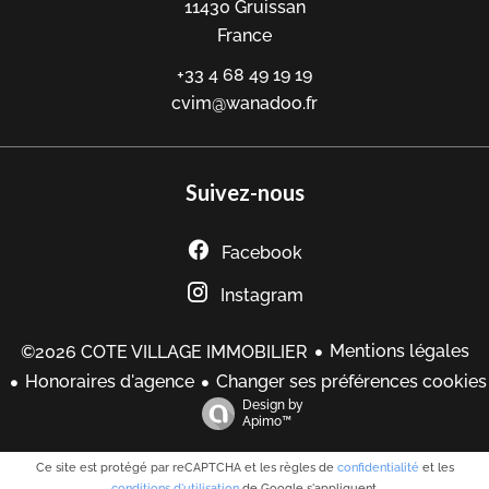
11430
Gruissan
France
+33 4 68 49 19 19
cvim@wanadoo.fr
Suivez-nous
Facebook
Instagram
Mentions légales
©2026 COTE VILLAGE IMMOBILIER
Honoraires d'agence
Changer ses préférences cookies
Design by
Apimo™
Ce site est protégé par reCAPTCHA et les règles de
confidentialité
et les
conditions d'utilisation
de Google s'appliquent.